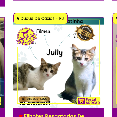
Duque De Caxias - RJ
❤
Filhotes Resgatadas De