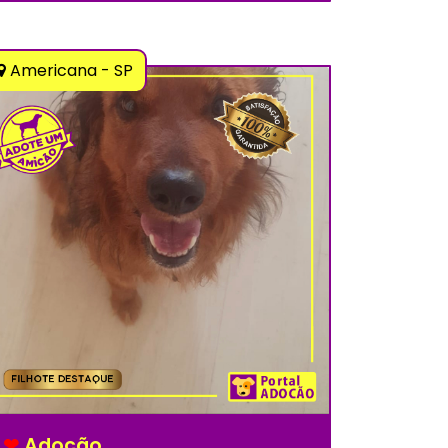
Americana - SP
❤
Adoção