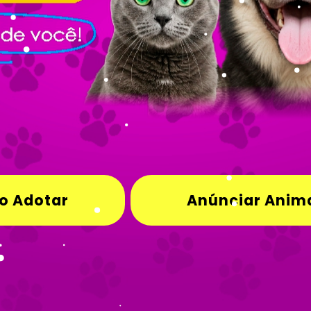
o Adotar
Anúnciar Anima