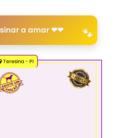
nsinar a amar ❤❤
Teresina - PI